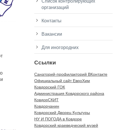
Список контролирующих
организаций
Контакты
Вакансии
Для иногородних
ют
Ссылки
го
Санаторий-профилакторий ВКонтакте
ги
Официальный сайт ЕвроХим
Ковдорский ГОК
Администрация Ковдорского района
КовдорСКИТ
Ковдорчанин
Ковдорский Дворец Культуры
НУ И ПОГОДА в Ковдоре
Ковдорский краеведческий музей