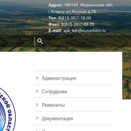
Адрес:
184140, Мурманская обл.
г.Ковдор ул.Кошица д.16
Тел.
8(815-35)7-16-00
Факс:
8(815-35)7-49-55
E-mail:
spk_kdr@eurochem.ru
Поиск:
Администрация
Сотрудники
Реквизиты
Документация