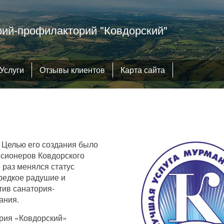
ий-профилакторий "Ковдорский"
Услуги
Отзывы клиентов
Карта сайта
 Целью его создания было
нсионеров Ковдорского
 раз менялся статус
 редкое радушие и
тив санатория-
ания.
рия «Ковдорский»